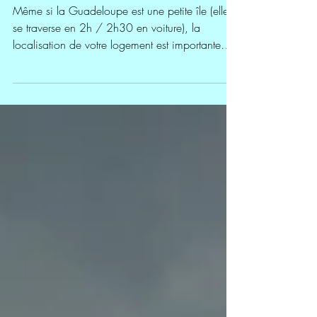
Voyage en Guadeloupe : où dormir
pour optimiser son séjour ?
Même si la Guadeloupe est une petite île (elle
se traverse en 2h / 2h30 en voiture), la
localisation de votre logement est importante
pour ne pas perdre de temps dans les trajets et
ainsi optimiser votre séjour. Voici donc mes
conseils et recommandations pour savoir où
chercher votre hôtel ou location pendant vos
vacances en Guadeloupe, entre Grande-Terre et
Basse-Terre. Vous restez une semaine en
Guadeloupe ? Pour éviter de perdre du temps à
changer de location ou d’hôtel de