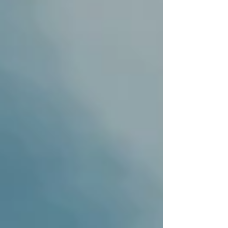
vraiment de mauvais quartier pour dormir à
Valencia, tout dépendra de ce que vous
souhaitez : être au calme, être en plein centre
historique, trouver un hôtel pas ch