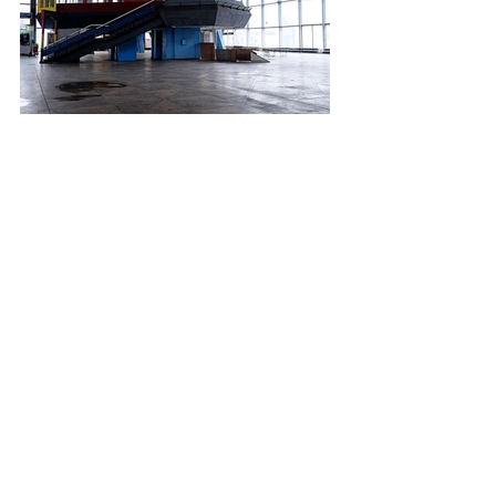
Une journée à
Tchernobyl, ce qu'il faut
savoir