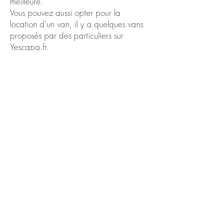
meilleure.
Vous pouvez aussi opter pour la
location d’un van, il y a quelques vans
proposés par des particuliers sur
Yescapa.fr.
Hébergement
Je vous recommande d’opter pour la
location d’un appartement ou d’une
maison pour plus d'authenticité via les
plateformes Airbnb, Booking,
Casamundo, etc.. Les hôtels aux
canaries sont le plus souvent de gros
hôtels clubs.
Organiser son voyage sur les îles de
Lanzarote et Fuerteventura en 1
semaine
Sur huit jours nous avons partagé
équitablement notre séjour entre ces